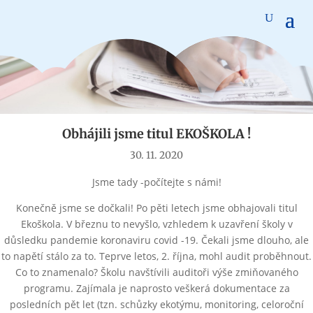
Aktuality
Obhájili jsme titul EKOŠKOLA !
30. 11. 2020
Jsme tady -počítejte s námi!
Konečně jsme se dočkali! Po pěti letech jsme obhajovali titul
Ekoškola. V březnu to nevyšlo, vzhledem k uzavření školy v
důsledku pandemie koronaviru covid -19. Čekali jsme dlouho, ale
to napětí stálo za to. Teprve letos, 2. října, mohl audit proběhnout.
Co to znamenalo? Školu navštívili auditoři výše zmiňovaného
programu. Zajímala je naprosto veškerá dokumentace za
posledních pět let (tzn. schůzky ekotýmu, monitoring, celoroční