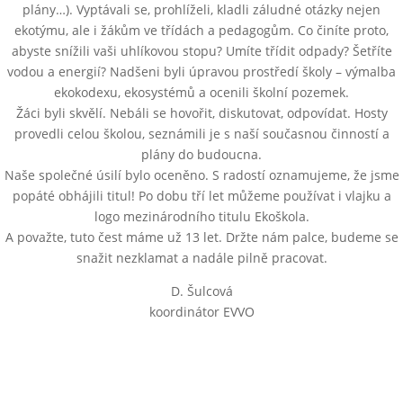
plány…). Vyptávali se, prohlíželi, kladli záludné otázky nejen
ekotýmu, ale i žákům ve třídách a pedagogům. Co činíte proto,
abyste snížili vaši uhlíkovou stopu? Umíte třídit odpady? Šetříte
vodou a energií? Nadšeni byli úpravou prostředí školy – výmalba
ekokodexu, ekosystémů a ocenili školní pozemek.
Žáci byli skvělí. Nebáli se hovořit, diskutovat, odpovídat. Hosty
provedli celou školou, seznámili je s naší současnou činností a
plány do budoucna.
Naše společné úsilí bylo oceněno. S radostí oznamujeme, že jsme
popáté obhájili titul! Po dobu tří let můžeme používat i vlajku a
logo mezinárodního titulu Ekoškola.
A považte, tuto čest máme už 13 let. Držte nám palce, budeme se
snažit nezklamat a nadále pilně pracovat.
D. Šulcová
koordinátor EVVO