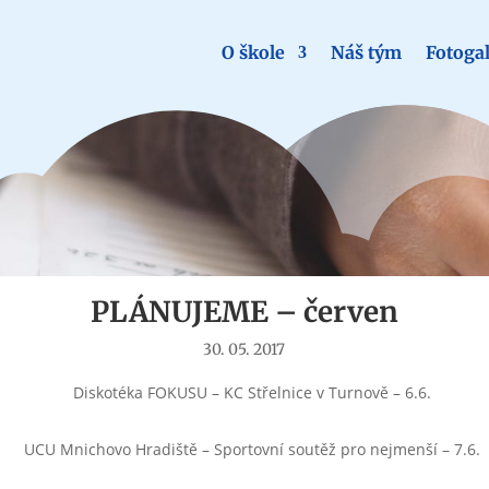
O škole
Náš tým
Fotogal
Aktuality
PLÁNUJEME – červen
30. 05. 2017
Diskotéka FOKUSU – KC Střelnice v Turnově – 6.6.
UCU Mnichovo Hradiště – Sportovní soutěž pro nejmenší – 7.6.