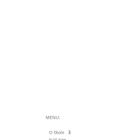
MENU:
O škole
Náš tým