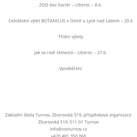
ZOO bez bariér – Liberec – 8.6.
Celoškolní výlet BOTANICUS v Ostré u Lysé nad Labem – 20.6
Třídní výlety
Jak se rodí řemeslo – Liberec – 27.6.
Vysvědčení
Základní škola Turnov, Zborovská 519, příspěvková organizace
Zborovská 519, 511 01 Turnov
info@zvsturnov.cz
+420 481 350 060